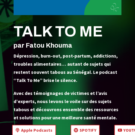
TALK TO ME
par Fatou Khouma
Dépression, burn-out, post-partum, addictions,
troubles alimentaires… autant de sujets qui
restent souvent tabous au Sénégal. Le podcast
“Talk To Me” brise le silence.
Avec des témoignages de victimes et l’avis
d’experts, nous levons le voile sur des sujets
tabous et découvrons ensemble des ressources
et solutions pour une meilleure santé mentale.
Apple Podcasts
SPOTIFY
YOUT