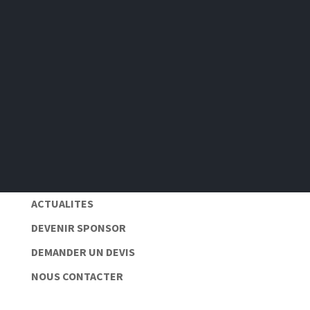
S'abonner
Pas de spam 📆
Protection des données personnelles 🔒
ACTUALITES
DEVENIR SPONSOR
DEMANDER UN DEVIS
NOUS CONTACTER