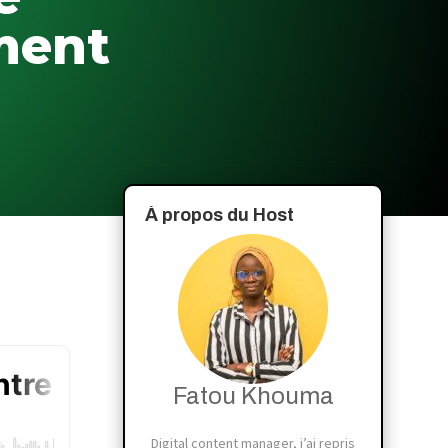
ment
À propos du Host
Fatou Khouma
Digital content manager, j’ai repris