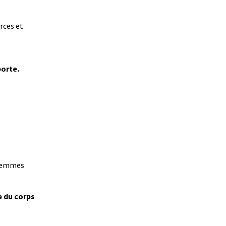
rces et
e
porte.
 femmes
e du corps