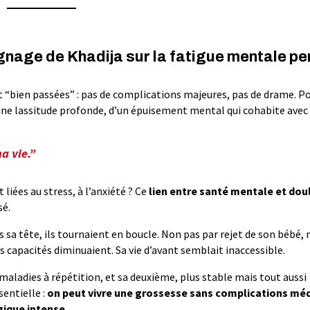
ignage de Khadija sur la fatigue mentale p
 “bien passées” : pas de complications majeures, pas de drame. P
 d’une lassitude profonde, d’un épuisement mental qui cohabite avec
a vie.”
t liées au stress, à l’anxiété ? Ce
lien entre santé mentale et dou
sé.
s sa tête, ils tournaient en boucle. Non pas par rejet de son bébé,
es capacités diminuaient. Sa vie d’avant semblait inaccessible.
maladies à répétition, et sa deuxième, plus stable mais tout aussi
entielle :
on peut vivre une grossesse sans complications mé
gique intense.