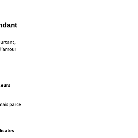
endant
ourtant,
 l’amour
leurs
 mais parce
dicales