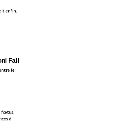
it enfin.
ni Fall
entre le
e fœtus.
nces à