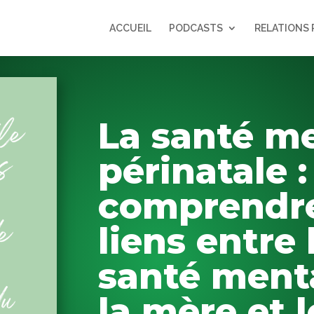
ACCUEIL
PODCASTS
RELATIONS 
La santé m
périnatale :
comprendre
liens entre 
santé ment
la mère et l