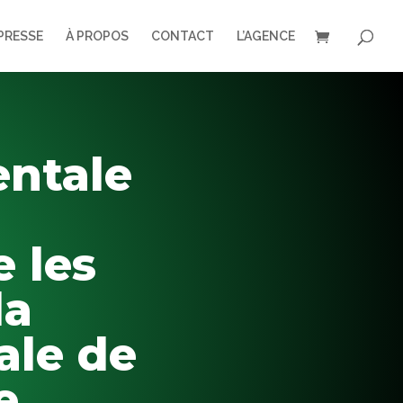
PRESSE
À PROPOS
CONTACT
L’AGENCE
entale
 les
la
ale de
e