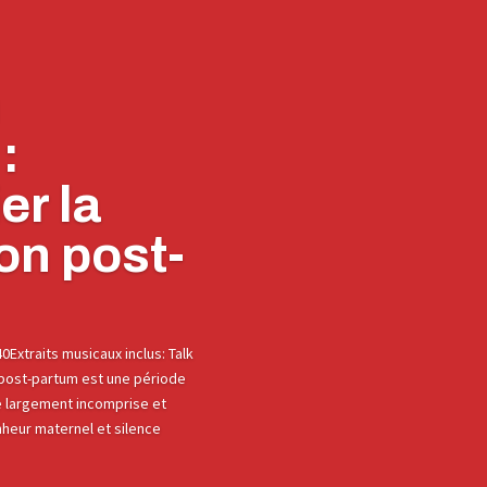
n
:
er la
on post-
0Extraits musicaux inclus: Talk
post-partum est une période
e largement incomprise et
nheur maternel et silence