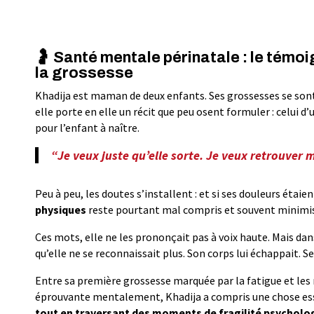
🤰 Santé mentale périnatale : le témo
la grossesse
Khadija est maman de deux enfants. Ses grossesses se sont
elle porte en elle un récit que peu osent formuler : celui
pour l’enfant à naître.
“Je veux juste qu’elle sorte. Je veux retrouver m
Peu à peu, les doutes s’installent : et si ses douleurs étaien
physiques
reste pourtant mal compris et souvent minimi
Ces mots, elle ne les prononçait pas à voix haute. Mais dan
qu’elle ne se reconnaissait plus. Son corps lui échappait. S
Entre sa première grossesse marquée par la fatigue et les 
éprouvante mentalement, Khadija a compris une chose ess
tout en traversant des moments de fragilité psycholo