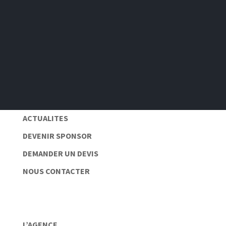
S'abonner
Pas de spam 📆
Protection des données personnelles 🔒
ACTUALITES
DEVENIR SPONSOR
DEMANDER UN DEVIS
NOUS CONTACTER
L’AGENCE