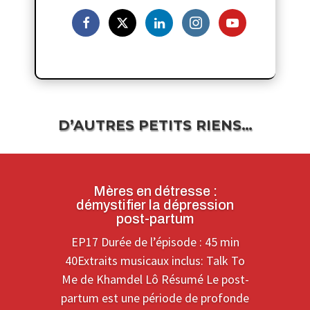
D’AUTRES PETITS RIENS…
Mères en détresse :
démystifier la dépression
post-partum
EP17 Durée de l’épisode : 45 min
40Extraits musicaux inclus: Talk To
Me de Khamdel Lô Résumé Le post-
partum est une période de profonde