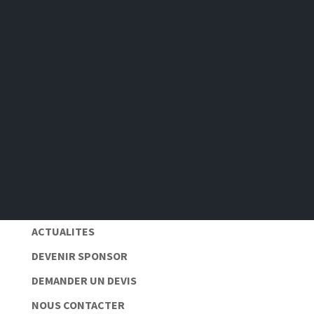
S'abonner
Pas de spam 📆
Protection des données personnelles 🔒
ACTUALITES
DEVENIR SPONSOR
DEMANDER UN DEVIS
NOUS CONTACTER