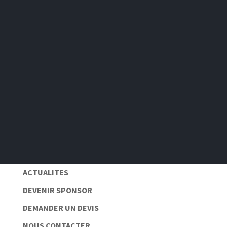
S'abonner
Pas de spam 📆
Protection des données personnelles 🔒
ACTUALITES
DEVENIR SPONSOR
DEMANDER UN DEVIS
NOUS CONTACTER