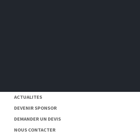
S'abonner
Pas de spam 📆
Protection des données personnelles 🔒
ACTUALITES
DEVENIR SPONSOR
DEMANDER UN DEVIS
NOUS CONTACTER