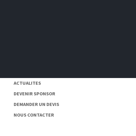
S'abonner
Pas de spam 📆
Protection des données personnelles 🔒
ACTUALITES
DEVENIR SPONSOR
DEMANDER UN DEVIS
NOUS CONTACTER