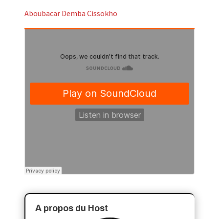
Aboubacar Demba Cissokho
À propos du Host