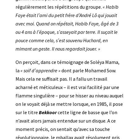
régulièrement les répétitions du groupe.
« Habib
Faye était l’ami du petit frère d’André Lô qui jouait
avec moi. Quand on répétait, Habib Faye, âgé de 3
ou 4 ans à l’époque, s’asseyait par terre. Il suçait le
pouce comme cela
, s’est souvenu Huchard, en
mimant un geste.
Il nous regardait jouer. »
On perçoit, dans ce témoignage de Soléya Mama,
la
« soif d’apprendre »
dont parle Mohamed So
w.
Mais cela ne suffisait pas. I
l a fallu un travail
acharné et méticuleux – il est vrai facilité par une
flamme singulière – pour se hisser au niveau auquel
on le voyait déjà se mettre lorsque, en 1985, il pose
sur le titre
Bekkoor
cette ligne de basse que l’on
n’avait alors jamais entendue sur un disque. A ce
moment précis, on sentait qu’avec sa touche
révolutionnaire, le mballax avait résolument pris