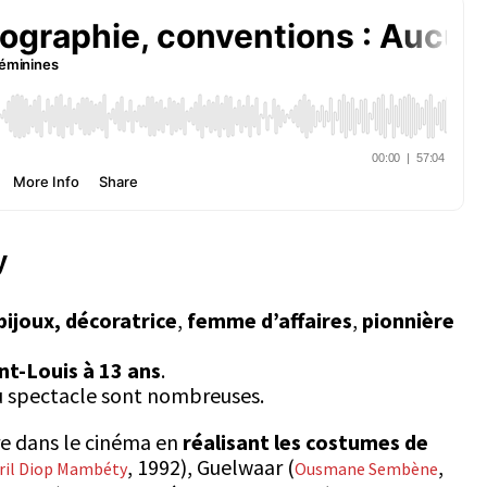
y
bijoux,
décoratrice
,
femme d’affaires
,
pionnière
nt-Louis à 13 ans
.
u spectacle sont nombreuses.
tre dans le cinéma en
réalisant les costumes de
, 1992),
Guelwaar
(
,
bril Diop Mambéty
Ousmane Sembène