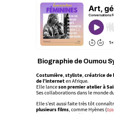
Biographie de Oumou S
Costumière
,
styliste
,
créatrice de 
de l’internet
en Afrique.
Elle lance
son premier atelier à Sai
Ses collaborations dans le monde d
Elle s’est aussi faite très tôt connaî
plusieurs films
, comme
Hyènes
(
Dji