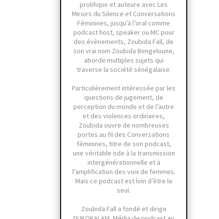
prolifique et auteure avec Les
Miroirs du Silence et Conversations
Féminines, jusqu’à l’oral comme
podcast host, speaker ou MC pour
des évènements, Zoubida Fall, de
son vrai nom Zoubida Bengeloune,
aborde multiples sujets qui
traverse la société sénégalaise.
Particulièrement intéressée par les
questions de jugement, de
perception du monde et de l’autre
et des violences ordinaires,
Zoubida ouvre de nombreuses
portes au fil des Conversations
féminines, titre de son podcast,
une véritable ode à la transmission
intergénérationnelle et à
l’amplification des voix de femmes.
Mais ce podcast est loin d’être le
seul.
Zoubida Fall a fondé et dirige
DUKOKALAM, Média de podcast au