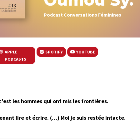
Oumou Sy.
Podcast Conversations Féminines
APPLE
SPOTIFY
YOUTUBE
PODCASTS
’est les hommes qui ont mis les frontières.
ant lire et écrire. (…) Moi je suis restée intacte.