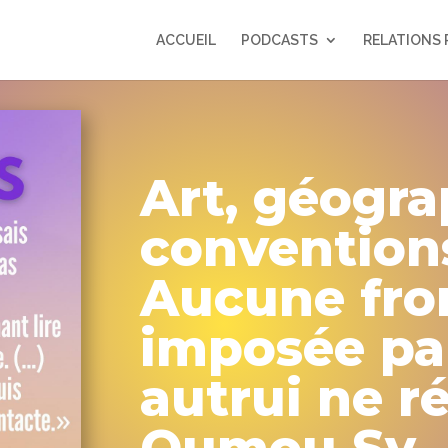
ACCUEIL
PODCASTS
RELATIONS 
Art, géogra
conventions
Aucune fro
imposée pa
autrui ne ré