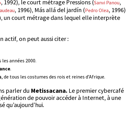
, 1992), le court métrage
Pressions
(
,
o
Sanvi Panou
, 1996),
Más allá del jardín
(
, 1996)
raudeau
Pedro Olea
), un court métrage dans lequel elle interprète
 actif, on peut aussi citer :
 les années 2000.
mance
.
s
, de tous les costumes des rois et reines d’Afrique.
ns parler du
Metissacana.
Le premier cybercafé
génération de pouvoir accéder à Internet, à une
sé qu’aujourd’hui.