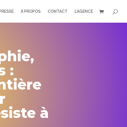
PRESSE
À PROPOS
CONTACT
L’AGENCE
phie,
 :
ntière
r
siste à