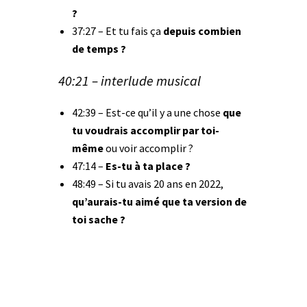
?
37:27 – Et tu fais ça
depuis combien
de temps ?
40:21 – interlude musical
42:39 – Est-ce qu’il y a une chose
que
tu voudrais accomplir par toi-
même
ou voir accomplir ?
47:14 –
Es-tu à ta place ?
48:49 – Si tu avais 20 ans en 2022,
qu’aurais-tu aimé que ta version de
toi sache ?