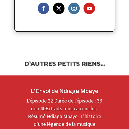
D’AUTRES PETITS RIENS…
L’Envol de Ndiaga Mbaye
L'épisode 22 Durée de l'épisode : 33
min 40Extraits musicaux inclus.
Résumé Ndiaga Mbaye : L’histoire
d’une légende de la musique