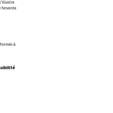
’illustre
e fervente
s formés à
sibilité