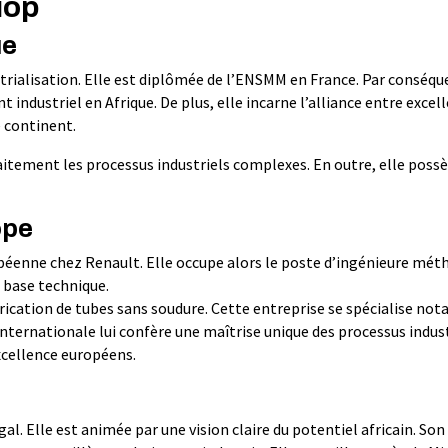
iop
ue
rialisation. Elle est diplômée de l’ENSMM en France. Par conséque
dustriel en Afrique. De plus, elle incarne l’alliance entre excel
e continent.
faitement les processus industriels complexes. En outre, elle poss
ope
opéenne chez Renault. Elle occupe alors le poste d’ingénieure mét
 base technique.
fabrication de tubes sans soudure. Cette entreprise se spécialise n
 internationale lui confère une maîtrise unique des processus indus
xcellence européens.
gal. Elle est animée par une vision claire du potentiel africain. Son