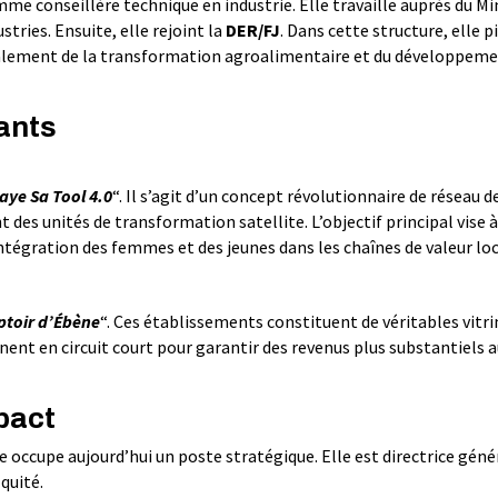
 conseillère technique en industrie. Elle travaille auprès du Mi
ries. Ensuite, elle rejoint la
DER/FJ
. Dans cette structure, elle p
également de la transformation agroalimentaire et du développeme
ants
aye Sa Tool 4.0
“. Il s’agit d’un concept révolutionnaire de réseau 
es unités de transformation satellite. L’objectif principal vise à
intégration des femmes et des jeunes dans les chaînes de valeur loc
toir d’Ébène
“. Ces établissements constituent de véritables vitri
onnent en circuit court pour garantir des revenus plus substantiels 
pact
lle occupe aujourd’hui un poste stratégique. Elle est directrice géné
quité.