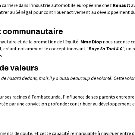
a carrière dans l’industrie automobile européenne chez
Renault
a
e rentrer au Sénégal pour contribuer activement au développement d
nt communautaire
utaire et de la promotion de l’équité,
Mme Diop
nous raconte 
al, créant notamment le concept innovant “
Baye Sa Tool 4.0
“, un 
s.
 de valeurs
peu de hasard dedans, mais il y a aussi beaucoup de volonté. Cette volo
r ses racines à Tambacounda, l’influence de ses parents entrepre
 portée par une conviction profonde : contribuer au développement
moments de doute, et cette capacité remarquable à naviguer entre d