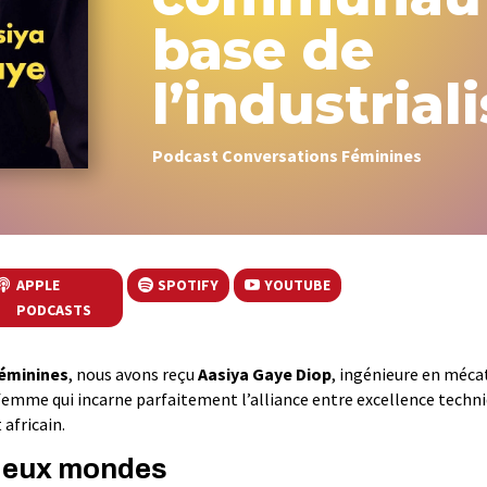
base de
l’industrial
Podcast Conversations Féminines
APPLE
SPOTIFY
YOUTUBE
PODCASTS
éminines
, nous avons reçu
Aasiya Gaye
Diop
, ingénieure en méca
femme qui incarne parfaitement l’alliance entre excellence techn
africain.
 deux mondes