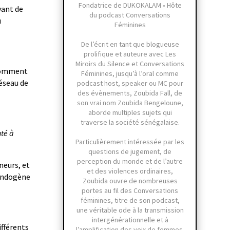
Fondatrice de DUKOKALAM • Hôte
vant de
du podcast Conversations
u
Féminines
De l’écrit en tant que blogueuse
prolifique et auteure avec Les
Miroirs du Silence et Conversations
comment
Féminines, jusqu’à l’oral comme
réseau de
podcast host, speaker ou MC pour
des évènements, Zoubida Fall, de
son vrai nom Zoubida Bengeloune,
aborde multiples sujets qui
traverse la société sénégalaise.
nté à
Particulièrement intéressée par les
questions de jugement, de
perception du monde et de l’autre
neurs, et
et des violences ordinaires,
 endogène
Zoubida ouvre de nombreuses
portes au fil des Conversations
féminines, titre de son podcast,
une véritable ode à la transmission
intergénérationnelle et à
ifférents
l’amplification des voix de femmes.