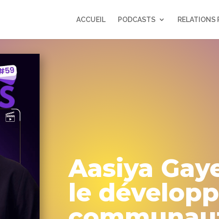
ACCUEIL
PODCASTS
RELATIONS 
Aasiya Gaye
le dévelop
communaut