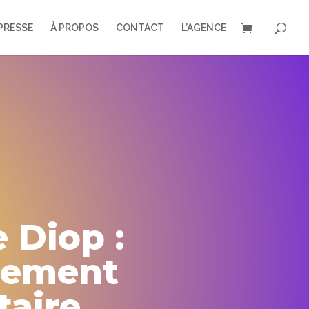
PRESSE
À PROPOS
CONTACT
L’AGENCE
 Diop :
pement
aire,