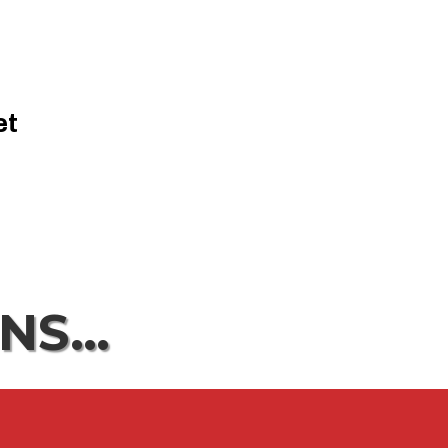
et
ENS…