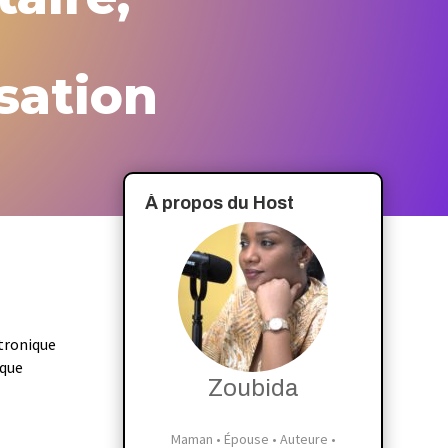
isation
À propos du Host
tronique
ique
Zoubida
Maman • Épouse • Auteure •